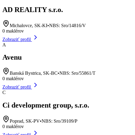
AD REALITY s.r.o.
Michalovce, SK-KI
•
NBS:
Sro/14816/V
0
maklérov
Zobraziť profil
A
Avenu
Banská Bystrica, SK-BC
•
NBS:
Sro/55861/T
0
maklérov
Zobraziť profil
C
Ci development group, s.r.o.
Poprad, SK-PV
•
NBS:
Sro/39109/P
0
maklérov
Zobraziť profil