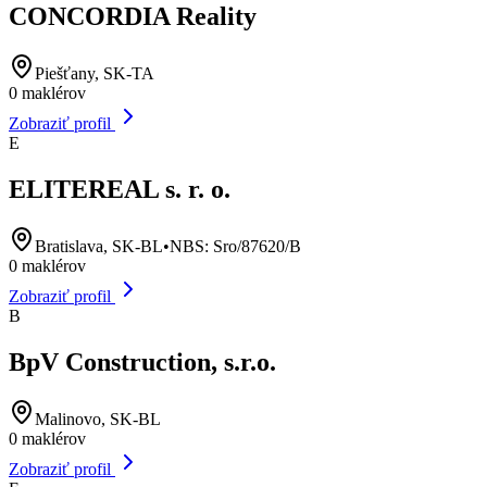
CONCORDIA Reality
Piešťany, SK-TA
0
maklérov
Zobraziť profil
E
ELITEREAL s. r. o.
Bratislava, SK-BL
•
NBS:
Sro/87620/B
0
maklérov
Zobraziť profil
B
BpV Construction, s.r.o.
Malinovo, SK-BL
0
maklérov
Zobraziť profil