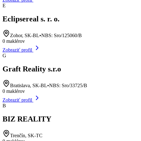
E
Eclipsereal s. r. o.
Zohor, SK-BL
•
NBS:
Sro/125060/B
0
maklérov
Zobraziť profil
G
Graft Reality s.r.o
Bratislava, SK-BL
•
NBS:
Sro/33725/B
0
maklérov
Zobraziť profil
B
BIZ REALITY
Trenčín, SK-TC