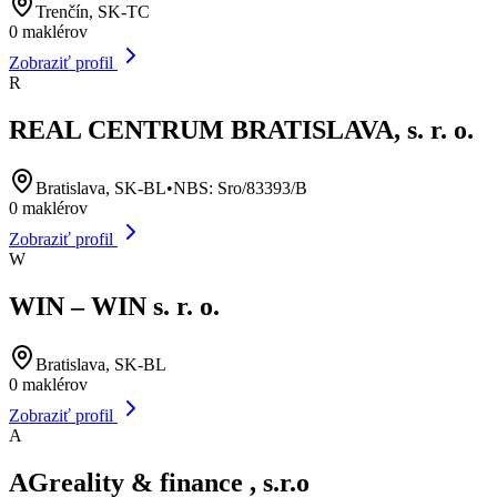
Trenčín, SK-TC
0
maklérov
Zobraziť profil
R
REAL CENTRUM BRATISLAVA, s. r. o.
Bratislava, SK-BL
•
NBS:
Sro/83393/B
0
maklérov
Zobraziť profil
W
WIN – WIN s. r. o.
Bratislava, SK-BL
0
maklérov
Zobraziť profil
A
AGreality & finance , s.r.o