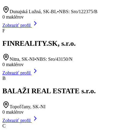
Dunajská Lužná, SK-BL
•
NBS:
Sro/122375/B
0
maklérov
Zobraziť profil
F
FINREALITY.SK, s.r.o.
Nitra, SK-NI
•
NBS:
Sro/43150/N
0
maklérov
Zobraziť profil
B
BALAŽI REAL ESTATE s.r.o.
Topoľčany, SK-NI
0
maklérov
Zobraziť profil
C