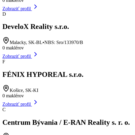
0
maklérov
Zobraziť profil
D
DeveloX Reality s.r.o.
Malacky, SK-BL
•
NBS:
Sro/133970/B
0
maklérov
Zobraziť profil
F
FÉNIX HYPOREAL s.r.o.
Košice, SK-KI
0
maklérov
Zobraziť profil
C
Centrum Bývania / E-RAN Reality s. r. o.