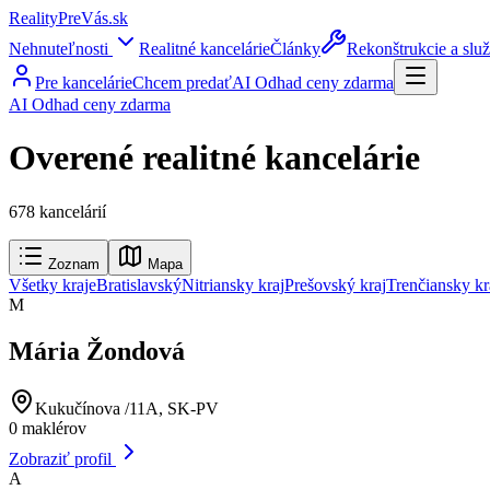
RealityPreVás.sk
Nehnuteľnosti
Realitné kancelárie
Články
Rekonštrukcie a slu
Pre kancelárie
Chcem predať
AI Odhad ceny zdarma
AI Odhad ceny zdarma
Overené realitné kancelárie
678 kancelárií
Zoznam
Mapa
Všetky kraje
Bratislavský
Nitriansky kraj
Prešovský kraj
Trenčiansky kr
M
Mária Žondová
Kukučínova /11A, SK-PV
0
maklérov
Zobraziť profil
A