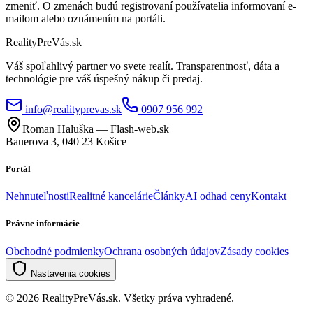
zmeniť. O zmenách budú registrovaní používatelia informovaní e-
mailom alebo oznámením na portáli.
RealityPreVás.sk
Váš spoľahlivý partner vo svete realít. Transparentnosť, dáta a
technológie pre váš úspešný nákup či predaj.
info@realityprevas.sk
0907 956 992
Roman Haluška — Flash-web.sk
Bauerova 3, 040 23 Košice
Portál
Nehnuteľnosti
Realitné kancelárie
Články
AI odhad ceny
Kontakt
Právne informácie
Obchodné podmienky
Ochrana osobných údajov
Zásady cookies
Nastavenia cookies
©
2026
RealityPreVás.sk. Všetky práva vyhradené.