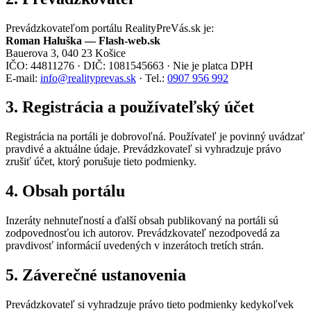
Prevádzkovateľom portálu RealityPreVás.sk je:
Roman Haluška — Flash-web.sk
Bauerova 3, 040 23 Košice
IČO: 44811276 · DIČ: 1081545663 · Nie je platca DPH
E-mail:
info@realityprevas.sk
· Tel.:
0907 956 992
3. Registrácia a používateľský účet
Registrácia na portáli je dobrovoľná. Používateľ je povinný uvádzať
pravdivé a aktuálne údaje. Prevádzkovateľ si vyhradzuje právo
zrušiť účet, ktorý porušuje tieto podmienky.
4. Obsah portálu
Inzeráty nehnuteľností a ďalší obsah publikovaný na portáli sú
zodpovednosťou ich autorov. Prevádzkovateľ nezodpovedá za
pravdivosť informácií uvedených v inzerátoch tretích strán.
5. Záverečné ustanovenia
Prevádzkovateľ si vyhradzuje právo tieto podmienky kedykoľvek