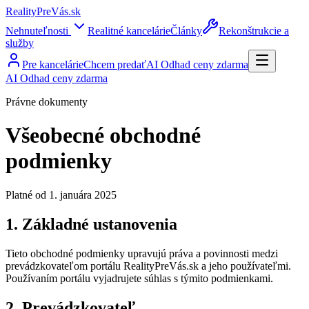
RealityPreVás.sk
Nehnuteľnosti
Realitné kancelárie
Články
Rekonštrukcie a
služby
Pre kancelárie
Chcem predať
AI Odhad ceny zdarma
AI Odhad ceny zdarma
Právne dokumenty
Všeobecné obchodné
podmienky
Platné od 1. januára 2025
1. Základné ustanovenia
Tieto obchodné podmienky upravujú práva a povinnosti medzi
prevádzkovateľom portálu RealityPreVás.sk a jeho používateľmi.
Používaním portálu vyjadrujete súhlas s týmito podmienkami.
2. Prevádzkovateľ